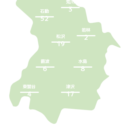
荒川
正得
3
2
石動
埴生
52
31
若林
2
松沢
北蟹谷
19
8
薮波
水島
6
8
東蟹谷
津沢
4
17