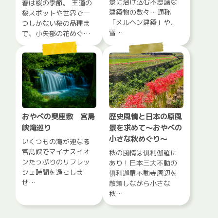
景に溶け込む不思議な
春は桜の季節。 王道の
建築物の数々…通称
桜スポットや世界で一
「メルヘン建築」や、
つしかない桜の品種ま
雪…
で、小矢部の花めぐ…
おやべの奥座敷 宮島
歴史風情と日本の原風
峡滝巡り
景を求めて～おやべの
小さな秋めぐり～
いくつもの滝が連なる
宮島峡でマイナスイオ
秋の風情は俱利伽羅に
ンたっぷりのリフレッ
あり！日本三大不動の
シュ時間を過ごしま
俱利迦羅不動寺周辺を
せ…
散策しながら小さな
秋…