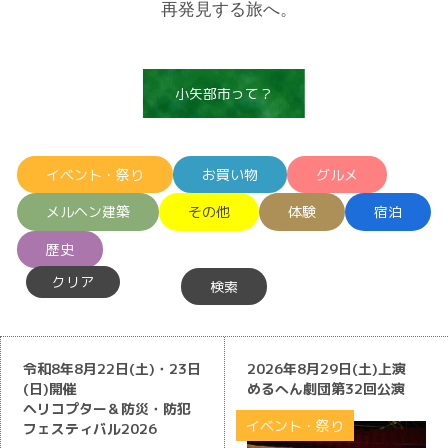
再発見する旅へ。
小矢部市って？
イベント・祭り
お買い物
グルメ
メルヘン建築
その他
体験
宿泊
歴史
クリア
令和8年8月22日(土)・23日
2026年8月29日(土)上演
(日)開催
めるへん劇団第32回公演
ヘリコプター＆防災・防犯
イベント・祭り
フェスティバル2026