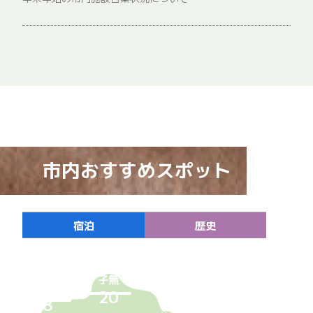
市内おすすめスポット
宮島
イベント・祭り
グルメ
その他
宿泊
メルヘン建築
お買い物
体験
歴史
18
子無
南谷
20
8