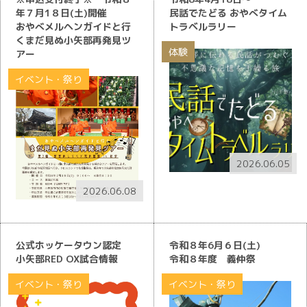
年７月1８日(土)開催
民話でたどる おやべタイム
おやべメルヘンガイドと行
トラベルラリー
くまだ見ぬ小矢部再発見ツ
体験
アー
イベント・祭り
2026.06.05
2026.06.08
公式ホッケータウン認定
令和８年6月６日(土)
小矢部RED OX試合情報
令和８年度 義仲祭
イベント・祭り
イベント・祭り