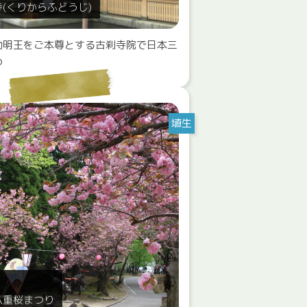
(くりからふどうじ)
動明王をご本尊とする古刹寺院で日本三
つ
埴生
八重桜まつり