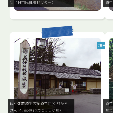
ン（旧市民健康センター）
埴生
埴生
倶利伽羅源平の郷埴生口(くりから
埴生
げんぺいのさとはにゅうぐち）
ちま