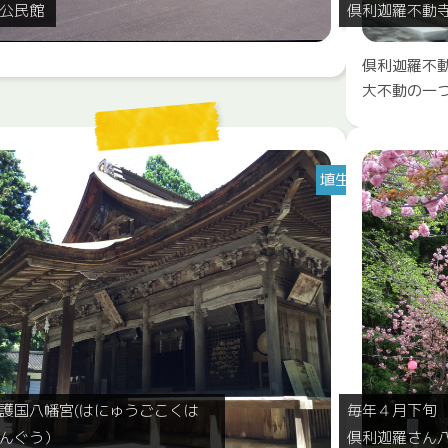
公民館
倶利迦羅不動寺
倶利迦羅不
大不動の一
埴生
護国八幡宮(はにゅうごこくは
毎年４月下旬
んぐう）
倶利迦羅さん