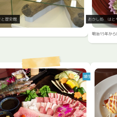
さと歴史館
おかし処 はと
明治15年か
埴生