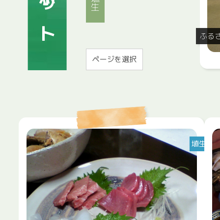
埴生
ふる
埴生