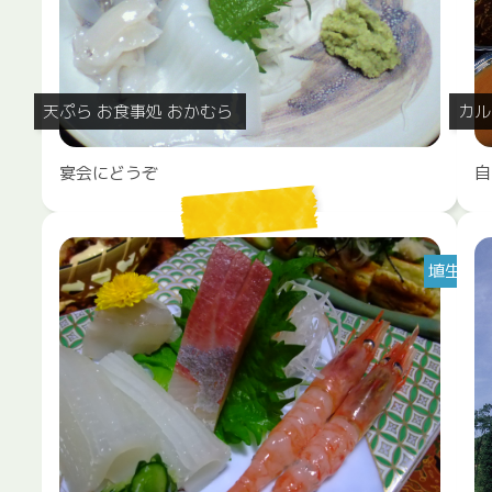
天ぷら お食事処 おかむら
カル
宴会にどうぞ
自
埴生