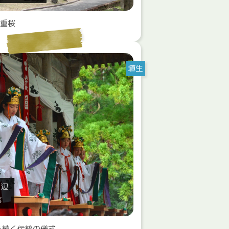
八重桜
埴生
周辺
事
ら続く伝統の儀式