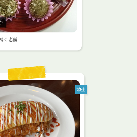
や
ら続く老舗
埴生