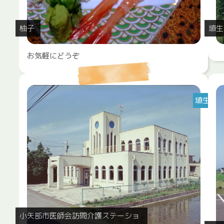
柚子
埴生
お気軽にどうぞ
埴生
小矢部市医師会訪問介護ステーショ