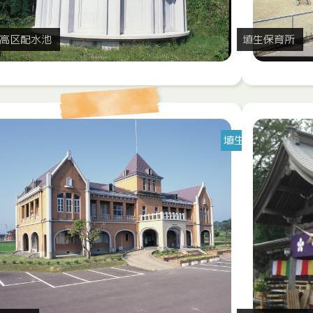
高区配水池
埴生保育所
埴生