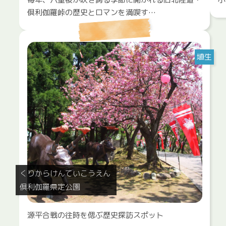
倶利伽羅峠の歴史とロマンを満喫す…
埴生
くりからけんていこうえん
倶利伽羅県定公園
源平合戦の往時を偲ぶ歴史探訪スポット