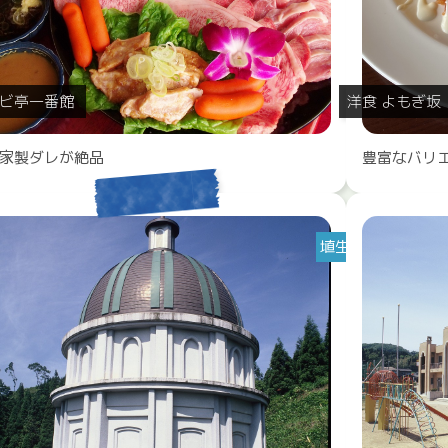
ビ亭一番館
洋食 よもぎ坂
家製ダレが絶品
豊富なバリ
埴生