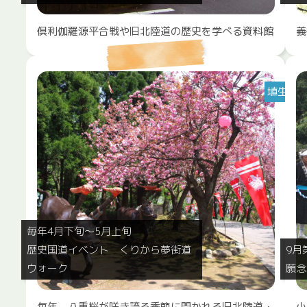
倶利伽羅源平合戦や旧北陸道の歴史を学べる資料館
義
埴生
毎年4月下旬～5月上旬
歴史国道イベント くりから夢街道
9月
ウォーク
願念
毎年、八重桜が咲き誇る季節に開かれる旧北陸道・
小