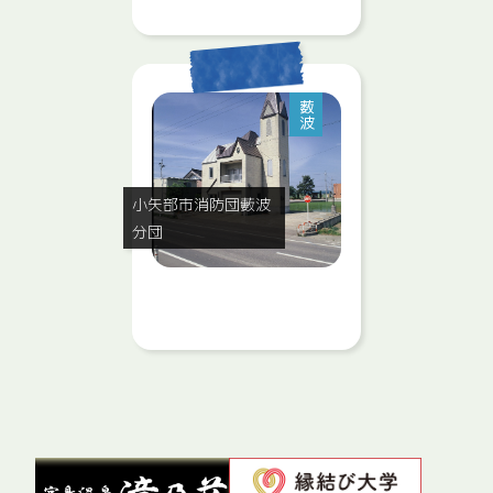
薮波
小矢部市消防団藪波
分団