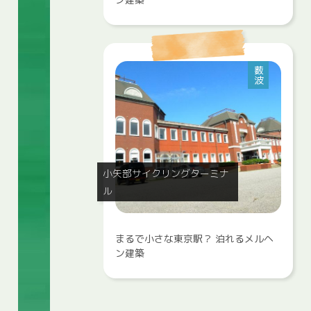
薮波
小矢部サイクリングターミナ
ル
まるで小さな東京駅？ 泊れるメルヘ
ン建築