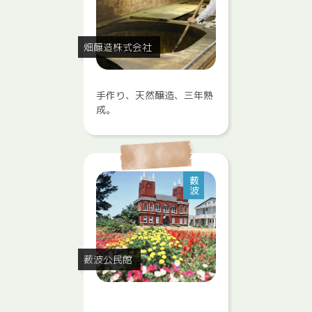
畑醸造株式会社
手作り、天然醸造、三年熟
成。
薮波
薮波公民館