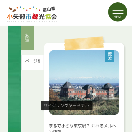
MENU
薮波
薮波
サイクリングターミナル
まるで小さな東京駅？ 泊れるメルヘ
ン建築