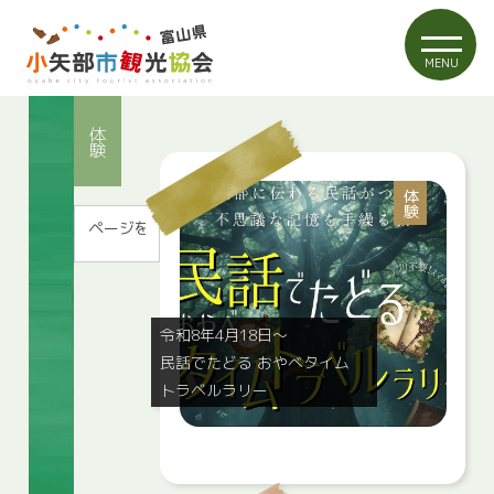
MENU
体験
体験
令和8年4月18日～
民話でたどる おやべタイム
トラベルラリー