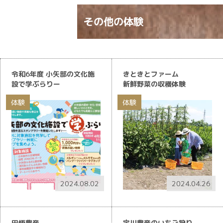
その他の
体験
令和6年度 小矢部の文化施
きときとファーム
設で学ぶらりー
新鮮野菜の収穫体験
体験
体験
2024.08.02
2024.04.26
田悟農産
宇川農産のいちご狩り