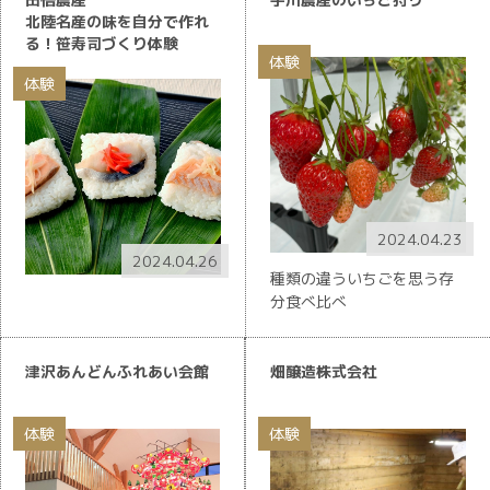
北陸名産の味を自分で作れ
る！笹寿司づくり体験
体験
体験
2024.04.23
2024.04.26
種類の違ういちごを思う存
分食べ比べ
津沢あんどんふれあい会館
畑醸造株式会社
体験
体験