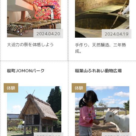
2024.04.20
2024.04.19
大迫力の祭を体感しよう
手作り、天然醸造、三年熟
成。
桜町JOMONパーク
稲葉山ふれあい動物広場
体験
体験