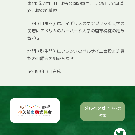
東門(成明門)は日比谷公園の霞門、ラン灯は全国道
路元標の鈴蘭燈
西門（白馬門）は、イギリスのケンブリッジ大学の
尖塔にアメリカのハーバード大学の唐草模様の組み
合わせ
北門（弥生門）はフランスのベルサイユ宮殿と迎賓
館の旧離宮の組み合わせ
昭和59年3月完成
メルヘンガイド
への
依頼