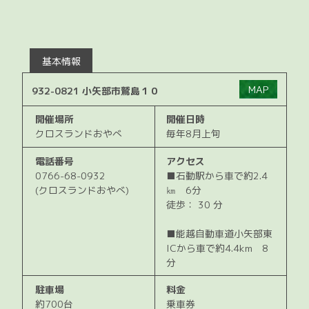
基本情報
MAP
932-0821 小矢部市鷲島１０
開催場所
開催日時
クロスランドおやべ
毎年8月上旬
電話番号
アクセス
0766-68-0932
■石動駅から車で約2.4
(クロスランドおやべ)
㎞ 6分
徒歩： 30 分
■能越自動車道小矢部東
ICから車で約4.4km 8
分
駐車場
料金
約700台
乗車券