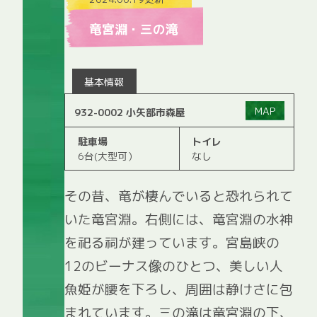
竜宮淵・三の滝
基本情報
MAP
932-0002 小矢部市森屋
駐車場
トイレ
6台(大型可）
なし
その昔、竜が棲んでいると恐れられて
いた竜宮淵。右側には、竜宮淵の水神
を祀る祠が建っています。宮島峡の
12のビーナス像のひとつ、美しい人
魚姫が腰を下ろし、周囲は静けさに包
まれています。三の滝は竜宮淵の下、